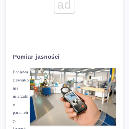
ad
Pomiar jasności
Poniewa
ż światło
ma
mierzaln
e
parametr
y,
jasność