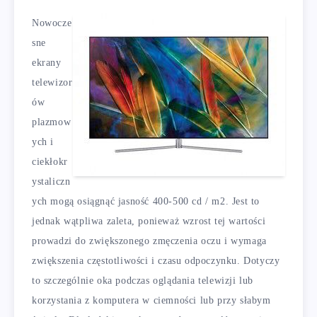
Nowocze
sne
ekrany
telewizor
ów
plazmow
ych i
ciekłokr
ystaliczn
ych mogą osiągnąć jasność 400-500 cd / m2. Jest to
jednak wątpliwa zaleta, ponieważ wzrost tej wartości
prowadzi do zwiększonego zmęczenia oczu i wymaga
zwiększenia częstotliwości i czasu odpoczynku. Dotyczy
to szczególnie oka podczas oglądania telewizji lub
korzystania z komputera w ciemności lub przy słabym