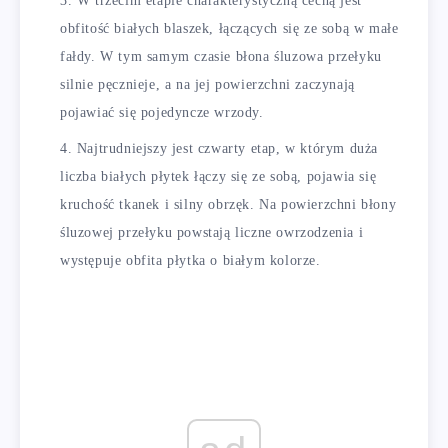
W trzecim etapie charakterystyczną cechą jest
obfitość białych blaszek, łączących się ze sobą w małe
fałdy. W tym samym czasie błona śluzowa przełyku
silnie pęcznieje, a na jej powierzchni zaczynają
pojawiać się pojedyncze wrzody.
Najtrudniejszy jest czwarty etap, w którym duża
liczba białych płytek łączy się ze sobą, pojawia się
kruchość tkanek i silny obrzęk. Na powierzchni błony
śluzowej przełyku powstają liczne owrzodzenia i
występuje obfita płytka o białym kolorze.