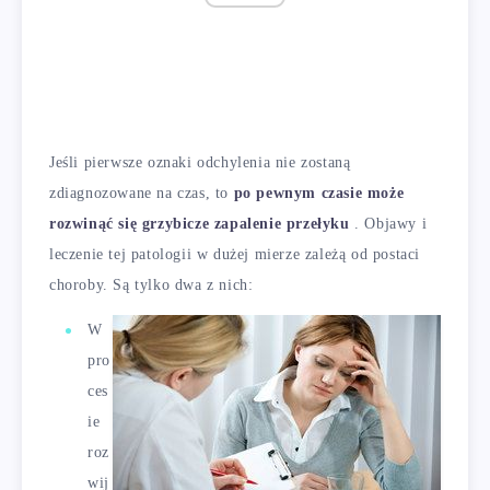
Jeśli pierwsze oznaki odchylenia nie zostaną
zdiagnozowane na czas, to
po pewnym czasie może
rozwinąć się grzybicze zapalenie przełyku
. Objawy i
leczenie tej patologii w dużej mierze zależą od postaci
choroby. Są tylko dwa z nich:
W
pro
ces
ie
roz
wij