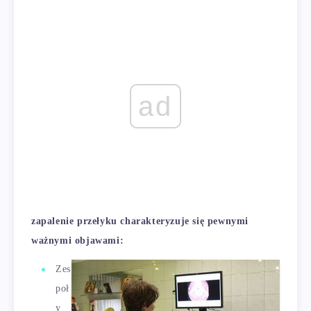
ad
zapalenie przełyku charakteryzuje się pewnymi
ważnymi objawami:
Zes
poł
y