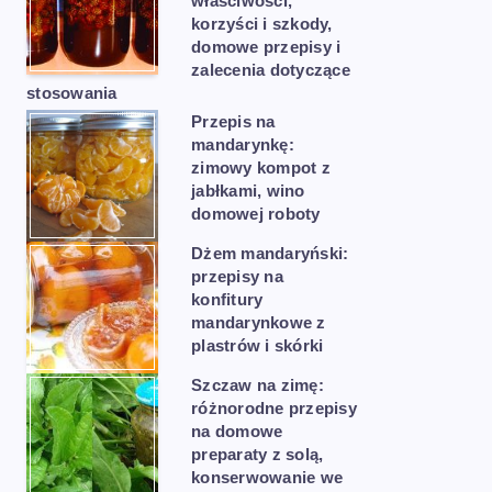
właściwości,
korzyści i szkody,
domowe przepisy i
zalecenia dotyczące
stosowania
Przepis na
mandarynkę:
zimowy kompot z
jabłkami, wino
domowej roboty
Dżem mandaryński:
przepisy na
konfitury
mandarynkowe z
plastrów i skórki
Szczaw na zimę:
różnorodne przepisy
na domowe
preparaty z solą,
konserwowanie we