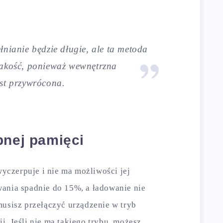
łnianie będzie długie, ale ta metoda
jakość, ponieważ wewnętrzna
est przywrócona.
pnej pamięci
 wyczerpuje i nie ma możliwości jej
wania spadnie do 15%, a ładowanie nie
musisz przełączyć urządzenie w tryb
i. Jeśli nie ma takiego trybu, możesz