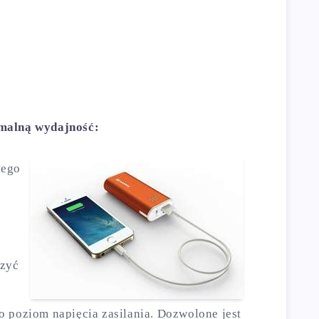
imalną wydajność:
zego
czyć
o poziom napięcia zasilania. Dozwolone jest