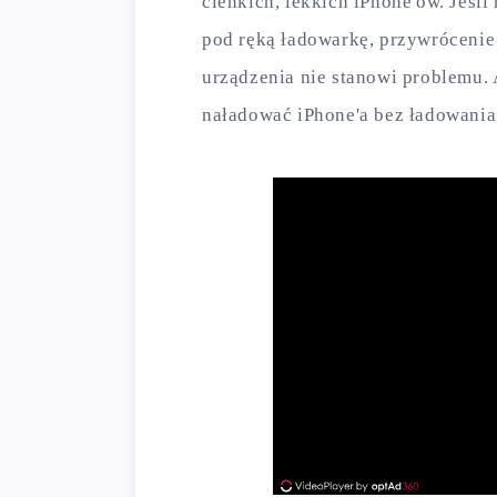
cienkich, lekkich iPhone'ów. Jeśli
pod ręką ładowarkę, przywrócenie
urządzenia nie stanowi problemu. A
naładować iPhone'a bez ładowania: