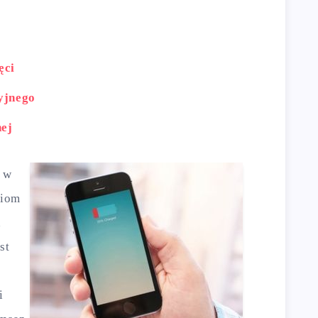
ęci
cyjnego
nej
 w
ziom
a
st
i