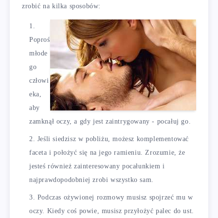
zrobić na kilka sposobów:
Poproś
młode
go
człowi
eka,
aby
zamknął oczy, a gdy jest zaintrygowany - pocałuj go.
Jeśli siedzisz w pobliżu, możesz komplementować
faceta i położyć się na jego ramieniu. Zrozumie, że
jesteś również zainteresowany pocałunkiem i
najprawdopodobniej zrobi wszystko sam.
Podczas ożywionej rozmowy musisz spojrzeć mu w
oczy. Kiedy coś powie, musisz przyłożyć palec do ust.