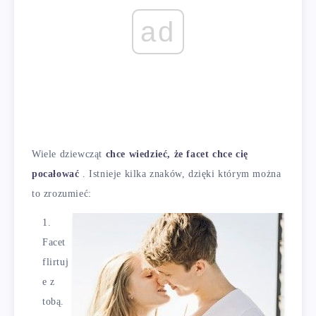
ad
Wiele dziewcząt
chce wiedzieć, że facet chce cię
pocałować
. Istnieje kilka znaków, dzięki którym można
to zrozumieć:
Facet
flirtuj
e z
tobą.