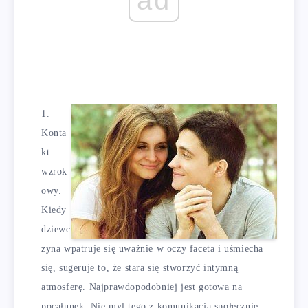
Konta
kt
wzrok
owy.
Kiedy
dziewc
zyna wpatruje się uważnie w oczy faceta i uśmiecha
się, sugeruje to, że stara się stworzyć intymną
atmosferę. Najprawdopodobniej jest gotowa na
pocałunek. Nie myl tego z komunikacją społecznie