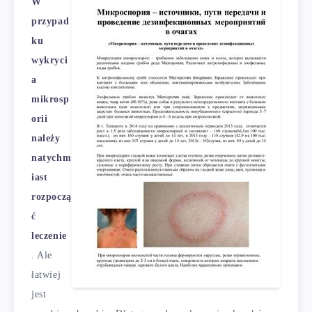
W
przypad
ku
wykryci
a
mikrosp
orii
należy
natychm
iast
rozpoczą
ć
leczenie
. Ale
łatwiej
jest