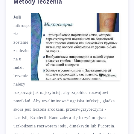
Metody leczenia
Jeśli
mikrospo
ria
zostanie
znalezio
na u
ludzi,
leczenie
należy
rozpocząć jak najszybciej, aby zapobiec rozwojowi
powikłań. Aby wyeliminować ogniska infekcji, gładka
skóra jest leczona środkami przeciwgrzybiczymi -
Lamisil, Exoderil. Rano zaleca się leczyć miejsca
uszkodzenia roztworem jodu, dimeksydu lub Fucorcin.