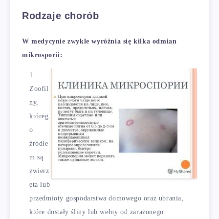
Rodzaje chorób
W medycynie zwykle wyróżnia się kilka odmian
mikrosporii:
Zoofil
ny,
któreg
o
źródłe
m są
zwierz
ęta lub
przedmioty gospodarstwa domowego oraz ubrania,
które dostały śliny lub wełny od zarażonego