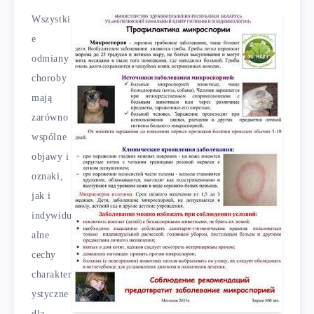
Wszystki
e
odmiany
choroby
mają
zarówno
wspólne
objawy i
oznaki,
jak i
indywidu
alne
cechy
charakter
ystyczne
dla