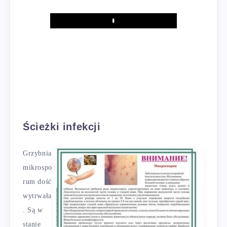
Play
Ścieżki infekcji
Grzybnia
mikrospo
rum dość
wytrwała
. Są w
stanie