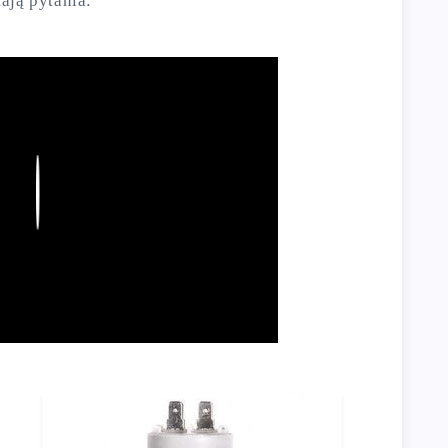
ają pytania:
Play