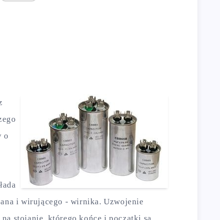
z
zego
y o
kłada
jana i wirującego - wirnika. Uzwojenie
na stojanie, którego końce i początki są