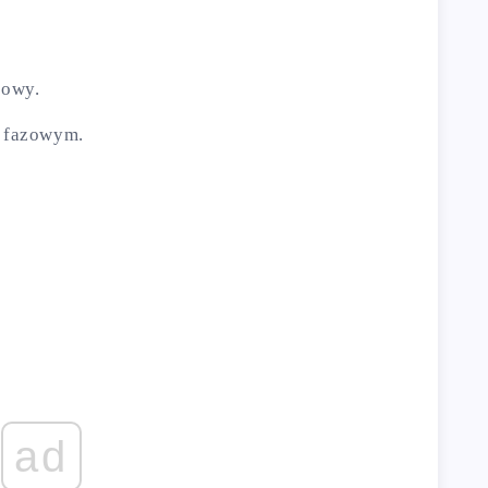
kowy.
 fazowym.
ad