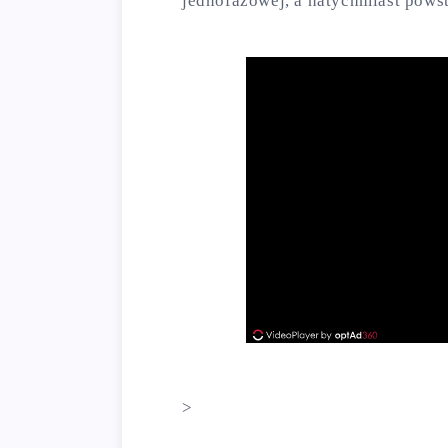
jednofazowej, a natychmiast powst
>