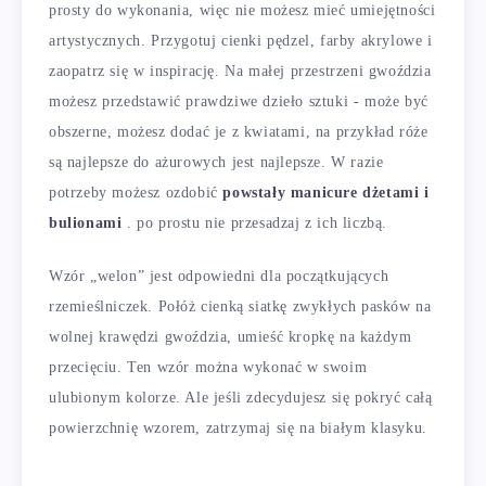
prosty do wykonania, więc nie możesz mieć umiejętności
artystycznych. Przygotuj cienki pędzel, farby akrylowe i
zaopatrz się w inspirację. Na małej przestrzeni gwoździa
możesz przedstawić prawdziwe dzieło sztuki - może być
obszerne, możesz dodać je z kwiatami, na przykład róże
są najlepsze do ażurowych jest najlepsze. W razie
potrzeby możesz ozdobić
powstały manicure dżetami i
bulionami
. po prostu nie przesadzaj z ich liczbą.
Wzór „welon” jest odpowiedni dla początkujących
rzemieślniczek. Połóż cienką siatkę zwykłych pasków na
wolnej krawędzi gwoździa, umieść kropkę na każdym
przecięciu. Ten wzór można wykonać w swoim
ulubionym kolorze. Ale jeśli zdecydujesz się pokryć całą
powierzchnię wzorem, zatrzymaj się na białym klasyku.