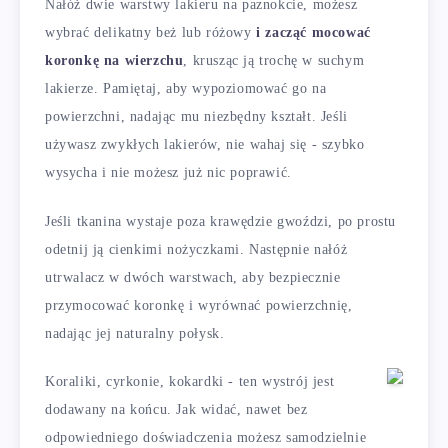
Nałóż dwie warstwy lakieru na paznokcie, możesz
wybrać delikatny beż lub różowy
i zacząć mocować
koronkę na wierzchu
, krusząc ją trochę w suchym
lakierze. Pamiętaj, aby wypoziomować go na
powierzchni, nadając mu niezbędny kształt. Jeśli
używasz zwykłych lakierów, nie wahaj się - szybko
wysycha i nie możesz już nic poprawić.
Jeśli tkanina wystaje poza krawędzie gwoździ, po prostu
odetnij ją cienkimi nożyczkami. Następnie nałóż
utrwalacz w dwóch warstwach, aby bezpiecznie
przymocować koronkę i wyrównać powierzchnię,
nadając jej naturalny połysk.
Koraliki, cyrkonie, kokardki - ten wystrój jest
dodawany na końcu. Jak widać, nawet bez
odpowiedniego doświadczenia możesz samodzielnie