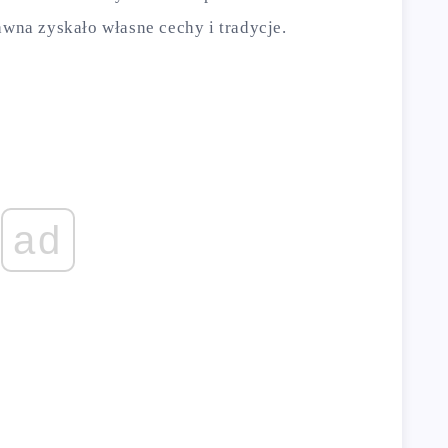
awna zyskało własne cechy i tradycje.
ad
a