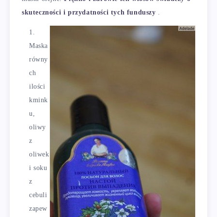
skuteczności i przydatności tych funduszy
.
Maska
równy
ch
ilości
kmink
u,
oliwy
z
oliwek
i soku
z
cebuli
zapew