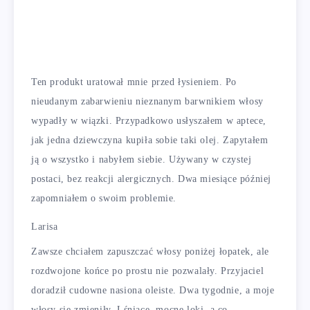
Ten produkt uratował mnie przed łysieniem. Po
nieudanym zabarwieniu nieznanym barwnikiem włosy
wypadły w wiązki. Przypadkowo usłyszałem w aptece,
jak jedna dziewczyna kupiła sobie taki olej. Zapytałem
ją o wszystko i nabyłem siebie. Używany w czystej
postaci, bez reakcji alergicznych. Dwa miesiące później
zapomniałem o swoim problemie.
Larisa
Zawsze chciałem zapuszczać włosy poniżej łopatek, ale
rozdwojone końce po prostu nie pozwalały. Przyjaciel
doradził cudowne nasiona oleiste. Dwa tygodnie, a moje
włosy się zmieniły. Lśniące, mocne loki, a co