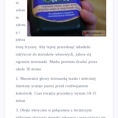
ni
włoso
m
zdrow
ą i
jedwa
bistą fryzurę. Aby lepiej przeniknąć składniki
odżywcze do mieszków włosowych, zaleca się
ogrzanie mieszanki. Maska powinna działać przez
około 30 minut.
Masowanie głowy mieszanką masła i mlecznej
śmietany uratuje pasma przed rozdwajaniem
końcówek. Czas trwania procedury wynosi 10-15
minut.
Olejki eteryczne w połączeniu z leczniczym
eliksirem aktywują mieszki włosowe i przyczyniają się