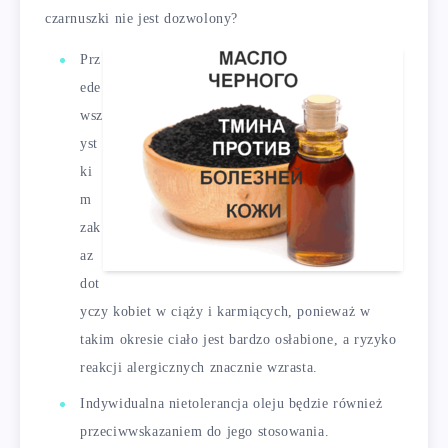
czarnuszki nie jest dozwolony?
Prz
ede
wsz
yst
ki
m
zak
az
dot
yczy kobiet w ciąży i karmiących, ponieważ w
takim okresie ciało jest bardzo osłabione, a ryzyko
reakcji alergicznych znacznie wzrasta.
Indywidualna nietolerancja oleju będzie również
przeciwwskazaniem do jego stosowania.