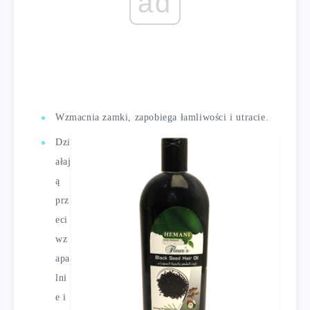
ad
Wzmacnia zamki, zapobiega łamliwości i utracie.
Dzi
ałaj
ą
prz
eci
wz
apa
lni
e i